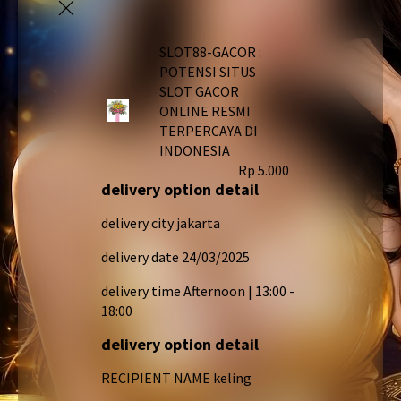
SLOT88-GACOR :
POTENSI SITUS
SLOT GACOR
ONLINE RESMI
TERPERCAYA DI
INDONESIA
Rp 5.000
delivery option detail
delivery city
jakarta
delivery date
24/03/2025
delivery time
Afternoon | 13:00 -
18:00
delivery option detail
RECIPIENT NAME
keling