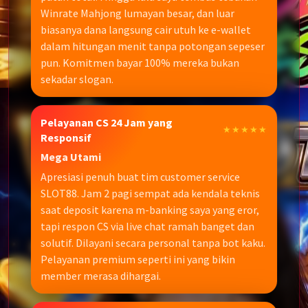
Winrate Mahjong lumayan besar, dan luar
biasanya dana langsung cair utuh ke e-wallet
dalam hitungan menit tanpa potongan sepeser
pun. Komitmen bayar 100% mereka bukan
sekadar slogan.
Pelayanan CS 24 Jam yang
★★★★★
Responsif
Mega Utami
Apresiasi penuh buat tim customer service
SLOT88. Jam 2 pagi sempat ada kendala teknis
saat deposit karena m-banking saya yang eror,
tapi respon CS via live chat ramah banget dan
solutif. Dilayani secara personal tanpa bot kaku.
Pelayanan premium seperti ini yang bikin
member merasa dihargai.