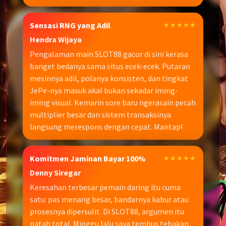
Sensasi RNG yang Adil
★★★★★
Hendra Wijaya
Pengalaman main SLOT88 gacor di sini kerasa
banget bedanya sama situs ecek-ecek. Putaran
mesinnya adil, polanya konsisten, dan tingkat
JePe-nya masuk akal bukan sekadar iming-
iming visual. Kemarin sore baru ngerasain pecah
multiplier besar dan sistem transaksinya
langsung merespons dengan cepat. Mantap!
Komitmen Jaminan Bayar 100%
★★★★★
Denny Siregar
Keresahan terbesar pemain daring itu cuma
satu: pas menang besar, bandarnya kabur atau
prosesnya dipersulit. Di SLOT88, argumen itu
patah total. Minggu lalu saya tembus tebakan