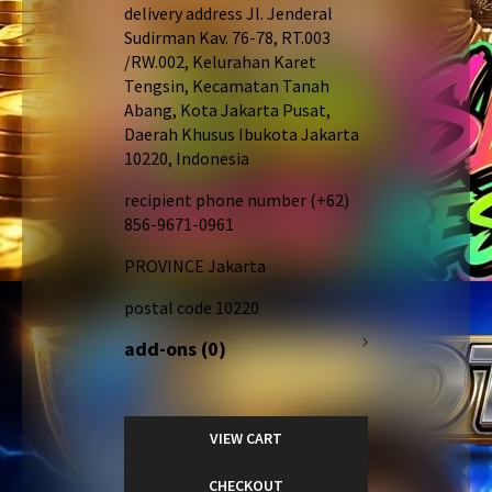
delivery address
Jl. Jenderal
Sudirman Kav. 76-78, RT.003
/RW.002, Kelurahan Karet
Tengsin, Kecamatan Tanah
Abang, Kota Jakarta Pusat,
Daerah Khusus Ibukota Jakarta
10220, Indonesia
recipient phone number
(+62)
856-9671-0961
PROVINCE
Jakarta
postal code
10220
add-ons (0)
VIEW CART
CHECKOUT