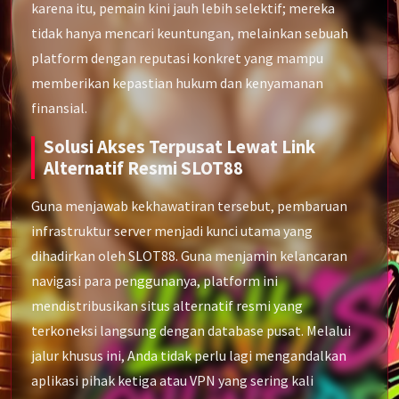
karena itu, pemain kini jauh lebih selektif; mereka
tidak hanya mencari keuntungan, melainkan sebuah
platform dengan reputasi konkret yang mampu
memberikan kepastian hukum dan kenyamanan
finansial.
Solusi Akses Terpusat Lewat Link
Alternatif Resmi SLOT88
Guna menjawab kekhawatiran tersebut, pembaruan
infrastruktur server menjadi kunci utama yang
dihadirkan oleh SLOT88. Guna menjamin kelancaran
navigasi para penggunanya, platform ini
mendistribusikan situs alternatif resmi yang
terkoneksi langsung dengan database pusat. Melalui
jalur khusus ini, Anda tidak perlu lagi mengandalkan
aplikasi pihak ketiga atau VPN yang sering kali