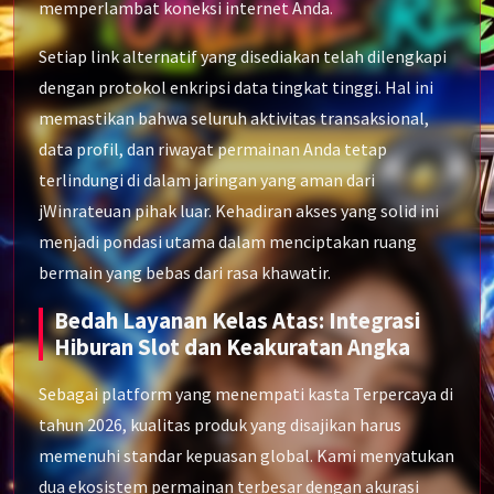
memperlambat koneksi internet Anda.
Setiap link alternatif yang disediakan telah dilengkapi
dengan protokol enkripsi data tingkat tinggi. Hal ini
memastikan bahwa seluruh aktivitas transaksional,
data profil, dan riwayat permainan Anda tetap
terlindungi di dalam jaringan yang aman dari
jWinrateuan pihak luar. Kehadiran akses yang solid ini
menjadi pondasi utama dalam menciptakan ruang
bermain yang bebas dari rasa khawatir.
Bedah Layanan Kelas Atas: Integrasi
Hiburan Slot dan Keakuratan Angka
Sebagai platform yang menempati kasta Terpercaya di
tahun 2026, kualitas produk yang disajikan harus
memenuhi standar kepuasan global. Kami menyatukan
dua ekosistem permainan terbesar dengan akurasi